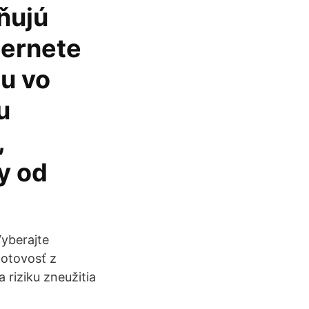
ňujú
ternete
u vo
u
,
y od
yberajte
otovosť z
riziku zneužitia