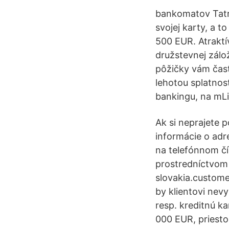
bankomatov Tatra
svojej karty, a 
500 EUR. Atraktí
družstevnej zálo
pôžičky vám čast
lehotou splatnos
bankingu, na mL
Ak si neprajete 
informácie o adr
na telefónnom č
prostredníctvom
slovakia.custome
by klientovi nev
resp. kreditnú ka
000 EUR, priesto