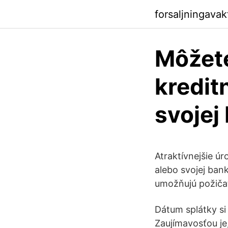
forsaljningava
Môžet
kredit
svojej
Atraktívnejšie ú
alebo svojej ban
umožňujú požičať
Dátum splátky si 
Zaujímavosťou je