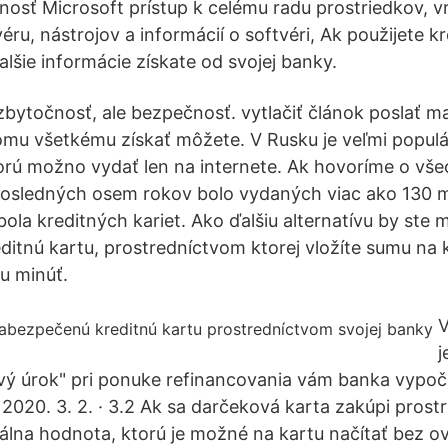
nosť Microsoft prístup k celému radu prostriedkov, vr
éru, nástrojov a informácií o softvéri, Ak použijete k
lšie informácie získate od svojej banky.
zbytočnosť, ale bezpečnosť. vytlačiť článok poslať ma
tomu všetkému získať môžete. V Rusku je veľmi populá
torú možno vydať len na internete. Ak hovoríme o v
 posledných osem rokov bolo vydaných viac ako 130 mi
ola kreditných kariet. Ako ďalšiu alternatívu by ste 
itnú kartu, prostredníctvom ktorej vložíte sumu na
u minúť.
V
j
ový úrok" pri ponuke refinancovania vám banka vypoč
 2020. 3. 2. · 3.2 Ak sa darčeková karta zakúpi pros
álna hodnota, ktorú je možné na kartu načítať bez o