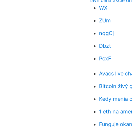
ravn cena akcie dn
WX
ZUm
nqgCj
Dbzt
PcxF
Avacs live ch
Bitcoin živý 
Kedy menia ca
1 eth na amer
Funguje okam