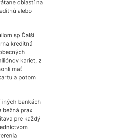
átane oblastí na
reditnú alebo
ilom sp Ďalší
rna kreditná
šeobecných
liónov kariet, z
mohli mať
 kartu a potom
 iných bankách
e bežná prax
ítava pre každý
tredníctvom
verenia