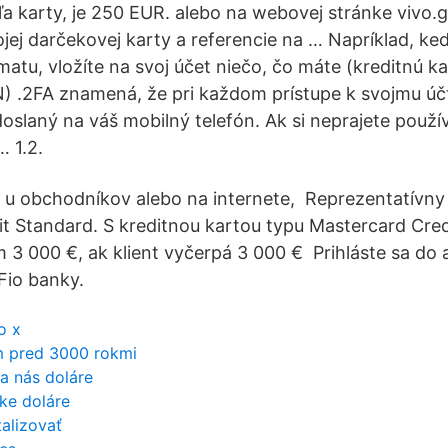
ľa karty, je 250 EUR. alebo na webovej stránke vivo.g
ojej darčekovej karty a referencie na … Napríklad, ke
atu, vložíte na svoj účet niečo, čo máte (kreditnú ka
) .2FA znamená, že pri každom prístupe k svojmu úč
oslaný na váš mobilný telefón. Ak si neprajete použí
… 1.2.
ť u obchodníkov alebo na internete, Reprezentatívny 
t Standard. S kreditnou kartou typu Mastercard Cred
 3 000 €, ak klient vyčerpá 3 000 € Prihláste sa do a
Fio banky.
o x
m pred 3000 rokmi
na nás doláre
ske doláre
talizovať