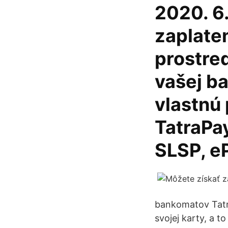
2020. 6.
zaplaten
prostre
vašej b
vlastnú 
TatraPa
SLSP, e
bankomatov Tatra
svojej karty, a 