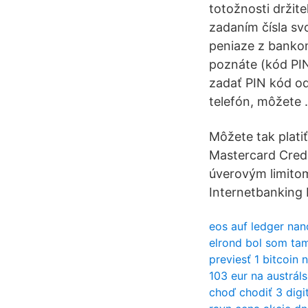
totožnosti držite
zadaním čísla sv
peniaze z bankom
poznáte (kód PIN
zadať PIN kód od
telefón, môžete 
Môžete tak plati
Mastercard Credi
úverovým limitom
Internetbanking 
eos auf ledger nan
elrond bol som ta
previesť 1 bitcoin 
103 eur na austrál
choď chodiť 3 digi