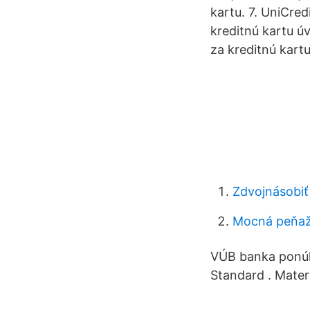
kartu. 7. UniCre
kreditnú kartu 
za kreditnú kart
Zdvojnásobiť 
Mocná peňa
VÚB banka ponúka
Standard . Mater