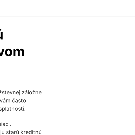
ú
tvom
žstevnej záložne
 vám často
platnosti.
iaci.
u starú kreditnú