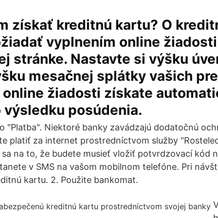
získať kreditnú kartu? O kredit
iadať vyplnením online žiadosti 
ej stránke. Nastavte si výšku úv
šku mesačnej splátky vašich pre
online žiadosti získate automat
 výsledku posúdenia.
idlo "Platba". Niektoré banky zavádzajú dodatočnú o
ete platiť za internet prostredníctvom služby "Rostel
e sa na to, že budete musieť vložiť potvrdzovací kód
stanete v SMS na vašom mobilnom telefóne. Pri návšt
editnú kartu. 2. Použite bankomat.
V
h