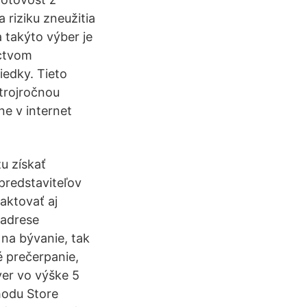
riziku zneužitia
 takýto výber je
íctvom
iedky. Tieto
trojročnou
ne v internet
u získať
predstaviteľov
aktovať aj
 adrese
na bývanie, tak
é prečerpanie,
ver vo výške 5
hodu Store