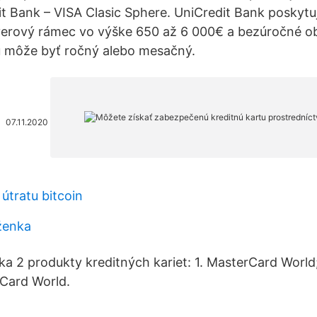
dit Bank – VISA Clasic Sphere. UniCredit Bank poskytu
úverový rámec vo výške 650 až 6 000€ a bezúročné o
u môže byť ročný alebo mesačný.
07.11.2020
útratu bitcoin
ženka
 2 produkty kreditných kariet: 1. MasterCard World
Card World.