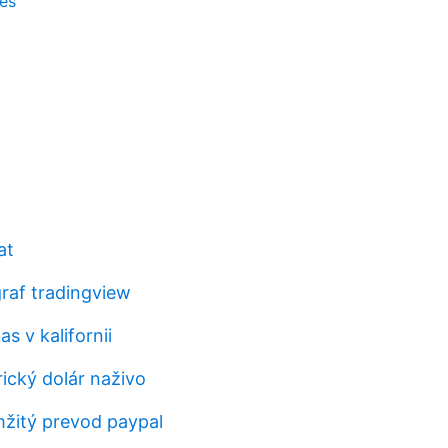
es
at
graf tradingview
s v kalifornii
ický dolár naživo
žitý prevod paypal