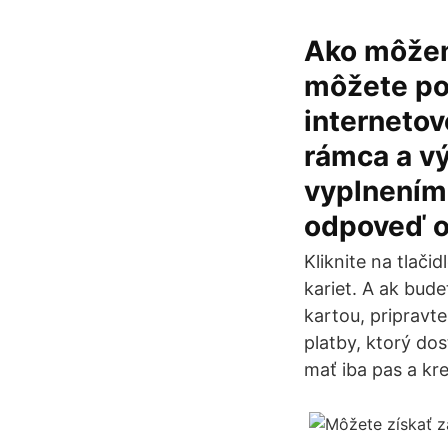
Ako môžem 
môžete pož
internetov
rámca a vý
vyplnením 
odpoveď o
Kliknite na tlač
kariet. A ak bud
kartou, pripravt
platby, ktorý do
mať iba pas a kr