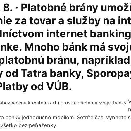
 8. · Platobné brány umož
ie za tovar a služby na in
dníctvom internet banking
anke. Mnoho bánk má svoj
platobnú bránu, napríklad
y od Tatra banky, Sporopa
Platby od VÚB.
V
h
 banky jednoducho mobilom. Šetríte čas, vyhnete sa 
to všetko bez peňaženky.