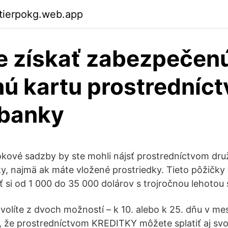
ktierpokg.web.app
e získať zabezpečen
nú kartu prostredníc
 banky
rokové sadzby by ste mohli nájsť prostredníctvom dru
ky, najmä ak máte vložené prostriedky. Tieto pôžičky
 si od 1 000 do 35 000 dolárov s trojročnou lehotou s
volíte z dvoch možností – k 10. alebo k 25. dňu v mes
, že prostredníctvom KREDITKY môžete splatiť aj svoj