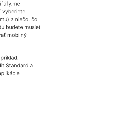
iftify.me
ď vyberiete
rtu) a niečo, čo
tu budete musieť
vať mobilný
príklad.
it Standard a
plikácie