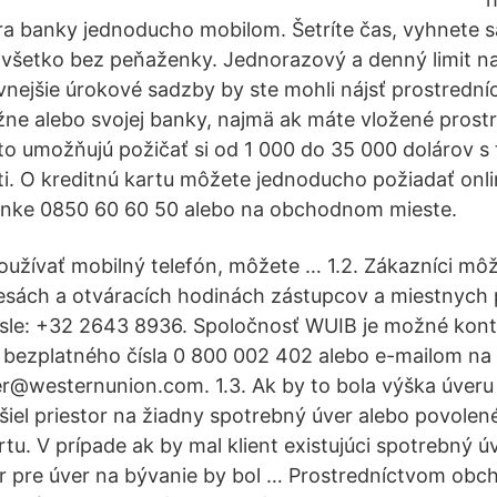
 banky jednoducho mobilom. Šetríte čas, vyhnete sa 
to všetko bez peňaženky. Jednorazový a denný limit na
vnejšie úrokové sadzby by ste mohli nájsť prostredn
žne alebo svojej banky, najmä ak máte vložené prostr
o umožňujú požičať si od 1 000 do 35 000 dolárov s 
ti. O kreditnú kartu môžete jednoducho požiadať onli
inke 0850 60 60 50 alebo na obchodnom mieste.
používať mobilný telefón, môžete … 1.2. Zákazníci môž
esách a otváracích hodinách zástupcov a miestnych 
ísle: +32 2643 8936. Spoločnosť WUIB je možné kont
 bezplatného čísla 0 800 002 402 alebo e-mailom na
r@westernunion.com. 1.3. Ak by to bola výška úveru 
yšiel priestor na žiadny spotrebný úver alebo povolen
rtu. V prípade ak by mal klient existujúci spotrebný ú
r pre úver na bývanie by bol … Prostredníctvom obc