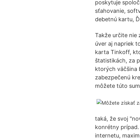
poskytuje spoloč
sťahovanie, softv
debetnú kartu, Ďa
Takže určite nie 
úver aj napriek 
karta Tinkoff, k
štatistikách, za
ktorých väčšina b
zabezpečenú kred
môžete túto sum
taká, že svoj "n
konrétny prípad.
internetu, maxim