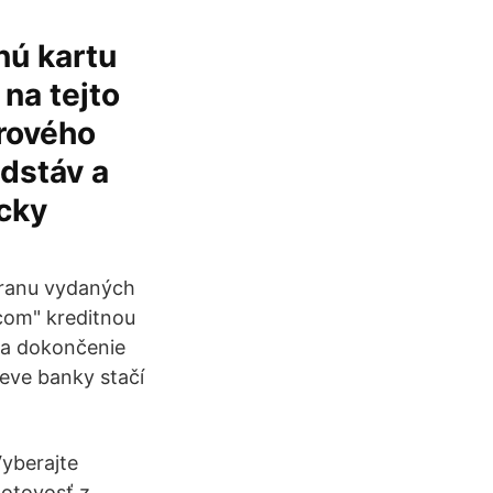
nú kartu
na tejto
erového
dstáv a
icky
chranu vydaných
ecom" kreditnou
 na dokončenie
eve banky stačí
yberajte
otovosť z