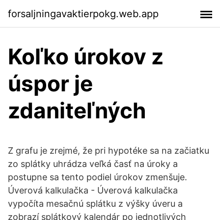
forsaljningavaktierpokg.web.app
Koľko úrokov z
úspor je
zdaniteľných
Z grafu je zrejmé, že pri hypotéke sa na začiatku
zo splátky uhrádza veľká časť na úroky a
postupne sa tento podiel úrokov zmenšuje.
Úverová kalkulačka - Úverová kalkulačka
vypočíta mesačnú splátku z výšky úveru a
zobrazí splátkový kalendár po jednotlivých