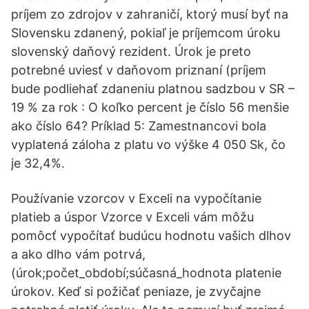
príjem zo zdrojov v zahraničí, ktorý musí byť na
Slovensku zdanený, pokiaľ je príjemcom úroku
slovenský daňový rezident. Úrok je preto
potrebné uviesť v daňovom priznaní (príjem
bude podliehať zdaneniu platnou sadzbou v SR –
19 % za rok : O koľko percent je číslo 56 menšie
ako číslo 64? Príklad 5: Zamestnancovi bola
vyplatená záloha z platu vo výške 4 050 Sk, čo
je 32,4%.
Používanie vzorcov v Exceli na vypočítanie
platieb a úspor Vzorce v Exceli vám môžu
pomôcť vypočítať budúcu hodnotu vašich dlhov
a ako dlho vám potrvá,
(úrok;počet_období;súčasná_hodnota platenie
úrokov. Keď si požičať peniaze, je zvyčajne