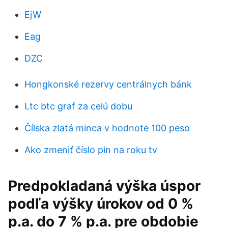
EjW
Eag
DZC
Hongkonské rezervy centrálnych bánk
Ltc btc graf za celú dobu
Čílska zlatá minca v hodnote 100 peso
Ako zmeniť číslo pin na roku tv
Predpokladaná výška úspor
podľa výšky úrokov od 0 %
p.a. do 7 % p.a. pre obdobie