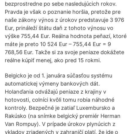
bezprostredne po sebe nasledujúcich rokov.
Pravda je však o poznanie horšia, pretože pre
naše zákony výnos z úrokov predstavuje 3 976
Eur, prináleží štátu daň z tohoto výnosu vo
výške 755,44 Eur. Reálna hodnota peňazí, ktoré
máte je preto 10 524 Eur – 755,44 Eur = 9
768,56 Eur. Takže si za svoje peniaze dokážete
reálne kúpiť menej, ako pred 15 rokmi.
Belgicko je od 1. januára súčasťou systému
automatickej výmeny bankových dát.
Holanďania odvážajú peniaze z krajiny v
hotovosti, colníci kvôli tomu robia náhodné
kontroly. Bezpečné je zatiaľ Luxembursko a
Rakúsko (na snímke belgický premiér Herman
Van Rompuy). V prípade úrokov plynúcich z
vkladov zriadených v zahraničí platí, že ide o