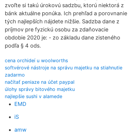
zvoľte si takú úrokovú sadzbu, ktorú niektorá z
bánk aktuálne ponúka. Ich prehľad a porovnanie
tých najlepších nájdete nižšie. Sadzba dane z
príjmov pre fyzickú osobu za zdaňovacie
obdobie 2020 je: - zo základu dane zisteného
podľa § 4 ods.
cena orchideí u woolworths
softvérové ​​nástroje na správu majetku na stiahnutie
zadarmo
načítať peniaze na účet paypal
úlohy správy bitového majetku
najlepšie sushi v alamede
EMD
iS
amw