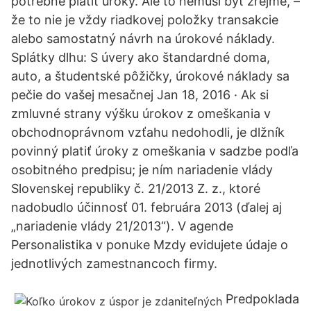
potrebné platiť úroky. Ale to nemusí byť zrejmé, –
že to nie je vždy riadkovej položky transakcie
alebo samostatný návrh na úrokové náklady.
Splátky dlhu: S úvery ako štandardné doma,
auto, a študentské pôžičky, úrokové náklady sa
pečie do vašej mesačnej Jan 18, 2016 · Ak si
zmluvné strany výšku úrokov z omeškania v
obchodnoprávnom vzťahu nedohodli, je dlžník
povinný platiť úroky z omeškania v sadzbe podľa
osobitného predpisu; je ním nariadenie vlády
Slovenskej republiky č. 21/2013 Z. z., ktoré
nadobudlo účinnosť 01. februára 2013 (ďalej aj
„nariadenie vlády 21/2013“). V agende
Personalistika v ponuke Mzdy evidujete údaje o
jednotlivých zamestnancoch firmy.
Predpoklada