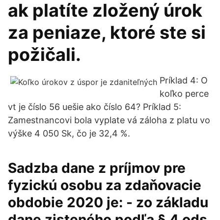
ak platíte zložený úrok
za peniaze, ktoré ste si
požičali.
Príklad 4: O
koľko perce
vt je číslo 56 uešie ako číslo 64? Príklad 5:
Zamestnancovi bola vyplate vá záloha z platu vo
výške 4 050 Sk, čo je 32,4 %.
Sadzba dane z príjmov pre
fyzickú osobu za zdaňovacie
obdobie 2020 je: - zo základu
dane zisteného podľa § 4 ods.