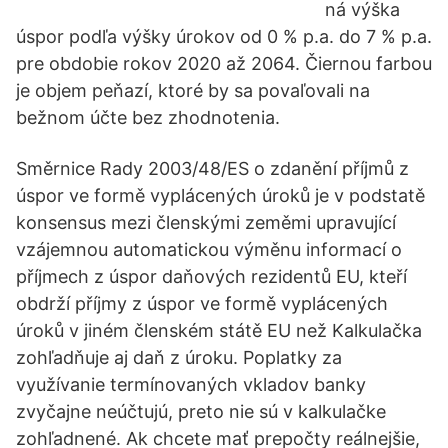
ná výška
úspor podľa výšky úrokov od 0 % p.a. do 7 % p.a.
pre obdobie rokov 2020 až 2064. Čiernou farbou
je objem peňazí, ktoré by sa povaľovali na
bežnom účte bez zhodnotenia.
Směrnice Rady 2003/48/ES o zdanění příjmů z
úspor ve formě vyplácených úroků je v podstatě
konsensus mezi členskými zeměmi upravující
vzájemnou automatickou výměnu informací o
příjmech z úspor daňových rezidentů EU, kteří
obdrží příjmy z úspor ve formě vyplácených
úroků v jiném členském státě EU než Kalkulačka
zohľadňuje aj daň z úroku. Poplatky za
využívanie termínovaných vkladov banky
zvyčajne neúčtujú, preto nie sú v kalkulačke
zohľadnené. Ak chcete mať prepočty reálnejšie,