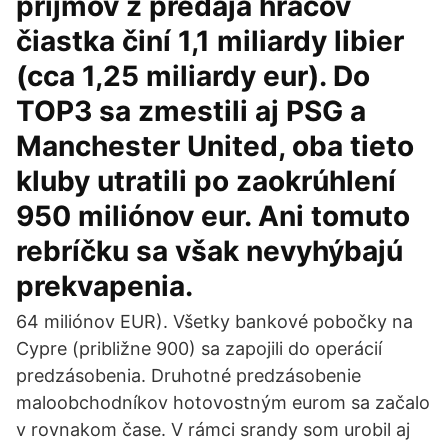
príjmov z predaja hráčov
čiastka činí 1,1 miliardy libier
(cca 1,25 miliardy eur). Do
TOP3 sa zmestili aj PSG a
Manchester United, oba tieto
kluby utratili po zaokrúhlení
950 miliónov eur. Ani tomuto
rebríčku sa však nevyhýbajú
prekvapenia.
64 miliónov EUR). Všetky bankové pobočky na
Cypre (približne 900) sa zapojili do operácií
predzásobenia. Druhotné predzásobenie
maloobchodníkov hotovostným eurom sa začalo
v rovnakom čase. V rámci srandy som urobil aj