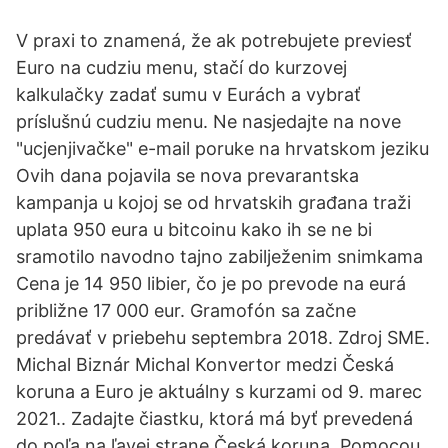
V praxi to znamená, že ak potrebujete previesť
Euro na cudziu menu, stačí do kurzovej
kalkulačky zadať sumu v Eurách a vybrať
príslušnú cudziu menu. Ne nasjedajte na nove
"ucjenjivačke" e-mail poruke na hrvatskom jeziku
Ovih dana pojavila se nova prevarantska
kampanja u kojoj se od hrvatskih građana traži
uplata 950 eura u bitcoinu kako ih se ne bi
sramotilo navodno tajno zabilježenim snimkama
Cena je 14 950 libier, čo je po prevode na eurá
približne 17 000 eur. Gramofón sa začne
predávať v priebehu septembra 2018. Zdroj SME.
Michal Biznár Michal Konvertor medzi Česká
koruna a Euro je aktuálny s kurzami od 9. marec
2021.. Zadajte čiastku, ktorá má byť prevedená
do poľa na ľavej strane Česká koruna. Pomocou