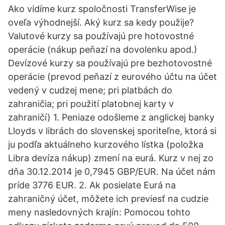
Ako vidíme kurz spoločnosti TransferWise je
oveľa výhodnejší. Aký kurz sa kedy použije?
Valutové kurzy sa používajú pre hotovostné
operácie (nákup peňazí na dovolenku apod.)
Devízové kurzy sa používajú pre bezhotovostné
operácie (prevod peňazí z eurového účtu na účet
vedený v cudzej mene; pri platbách do
zahraničia; pri použití platobnej karty v
zahraničí) 1. Peniaze odošleme z anglickej banky
Lloyds v librách do slovenskej sporiteľne, ktorá si
ju podľa aktuálneho kurzového lístka (položka
Libra devíza nákup) zmení na eurá. Kurz v nej zo
dňa 30.12.2014 je 0,7945 GBP/EUR. Na účet nám
príde 3776 EUR. 2. Ak posielate Eurá na
zahraničný účet, môžete ich previesť na cudzie
meny nasledovných krajín: Pomocou tohto