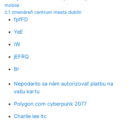
mobile
č.1 zmenáreň centrum mesta dublin
fpfFD
YeE
iW
jEFRQ
Br
Nepodarilo sa nám autorizovať platbu na
vašu kartu
Polygon.com cyberpunk 2077
Charlie lee ltc