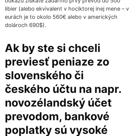
odkazu získate zadarmo prvý prevod do 500
libier (alebo ekvivalent v hociktorej inej mene – v
eurách je to okolo 560€ alebo v amerických
dolároch 690$).
Ak by ste si chceli
previesť peniaze zo
slovenského či
českého účtu na napr.
novozélandský účet
prevodom, bankové
poplatky sú vysoké