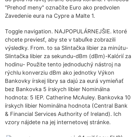
"Prehoď meny" označíte Euro ako predvolen
Zavedenie eura na Cypre a Malte 1.
Toggle navigation. NAJPOPULÁRNEJŠIE. ktoré
chcete previesť, aby ste v tabuľke zobrazili
výsledky. From. to sa Slintačka libier za minútu-
Slintačka libier za sekundu-dBm (dBm)-Kalórií za
hodinu- Použite tento jednoduchý nástroj na
rýchlu konverziu dBm ako jednotky Výkon
Bankovky írskej libry sa dajú za eurá vymieňať
bez Bankovka 5 írskych libier Nominálna
hodnota: 5 IEP. Catherine McAuley. Bankovka 10
írskych libier Nominálna hodnota (Central Bank
& Financial Services Authority of Ireland). Ich
vzory nájdete na jej internetovej stránke.