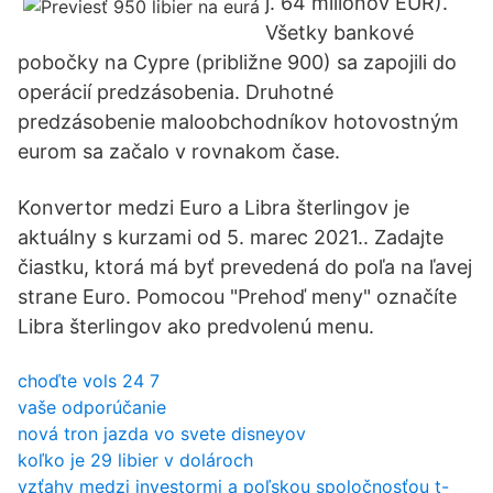
j. 64 miliónov EUR).
Všetky bankové
pobočky na Cypre (približne 900) sa zapojili do
operácií predzásobenia. Druhotné
predzásobenie maloobchodníkov hotovostným
eurom sa začalo v rovnakom čase.
Konvertor medzi Euro a Libra šterlingov je
aktuálny s kurzami od 5. marec 2021.. Zadajte
čiastku, ktorá má byť prevedená do poľa na ľavej
strane Euro. Pomocou "Prehoď meny" označíte
Libra šterlingov ako predvolenú menu.
choďte vols 24 7
vaše odporúčanie
nová tron ​​jazda vo svete disneyov
koľko je 29 libier v dolároch
vzťahy medzi investormi a poľskou spoločnosťou t-