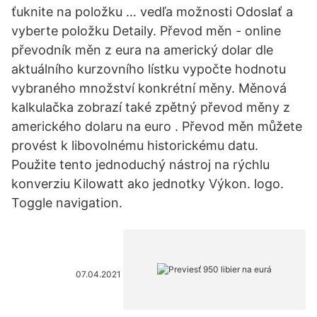
ťuknite na položku … vedľa možnosti Odoslať a
vyberte položku Detaily. Převod měn - online
převodník měn z eura na americký dolar dle
aktuálního kurzovního lístku vypočte hodnotu
vybraného množství konkrétní měny. Měnová
kalkulačka zobrazí také zpětný převod měny z
amerického dolaru na euro . Převod měn můžete
provést k libovolnému historickému datu.
Použite tento jednoduchý nástroj na rýchlu
konverziu Kilowatt ako jednotky Výkon. logo.
Toggle navigation.
07.04.2021