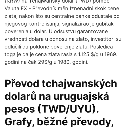
(KRW) na Tchajwanský dolar (TWD) pomocí
Valuta EX - Převodník měn Iznenadni skok cene
zlata, nakon što su centralne banke odustale od
njegovog kontrolisanja, signalizirao je gubitak
poverenja u dolar. U odsustvu garantovane
vrednosti dolara u odnosu na zlato, investitori su
odlučili da poklone poverenje zlatu. Posledica
toga je da je cena zlata rasla s 1.125 $/g u 1969.
godini na čak 29$/g u 1980. godini.
Převod tchajwanských
dolarů na uruguajská
pesos (TWD/UYU).
Grafy, běžné převody,