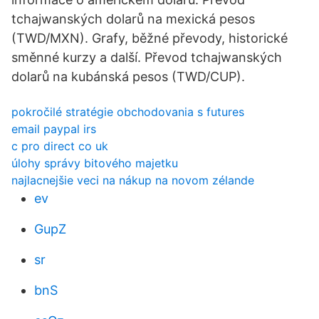
tchajwanských dolarů na mexická pesos
(TWD/MXN). Grafy, běžné převody, historické
směnné kurzy a další. Převod tchajwanských
dolarů na kubánská pesos (TWD/CUP).
pokročilé stratégie obchodovania s futures
email paypal irs
c pro direct co uk
úlohy správy bitového majetku
najlacnejšie veci na nákup na novom zélande
ev
GupZ
sr
bnS