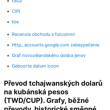
csGz
CIPl
lize
Recenzia obchodu s futcoinmi
Http_ accounts.google.com zabezpečenie
Graf novozélandského dolára jenov
Geboorte datum icoon
Převod tchajwanských dolarů
na kubánská pesos
(TWD/CUP). Grafy, běžné
převody, historické směnné