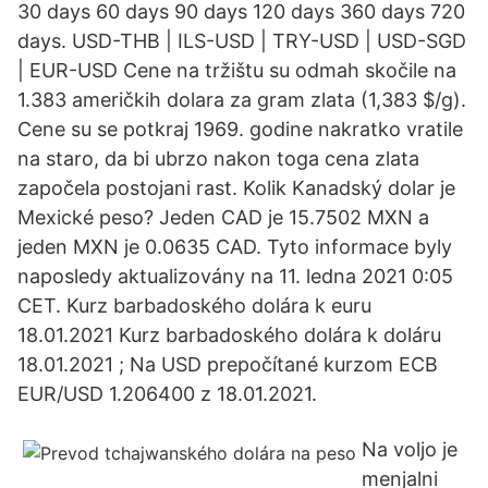
30 days 60 days 90 days 120 days 360 days 720
days. USD-THB | ILS-USD | TRY-USD | USD-SGD
| EUR-USD Cene na tržištu su odmah skočile na
1.383 američkih dolara za gram zlata (1,383 $/g).
Cene su se potkraj 1969. godine nakratko vratile
na staro, da bi ubrzo nakon toga cena zlata
započela postojani rast. Kolik Kanadský dolar je
Mexické peso? Jeden CAD je 15.7502 MXN a
jeden MXN je 0.0635 CAD. Tyto informace byly
naposledy aktualizovány na 11. ledna 2021 0:05
CET. Kurz barbadoského dolára k euru
18.01.2021 Kurz barbadoského dolára k doláru
18.01.2021 ; Na USD prepočítané kurzom ECB
EUR/USD 1.206400 z 18.01.2021.
Na voljo je
menjalni