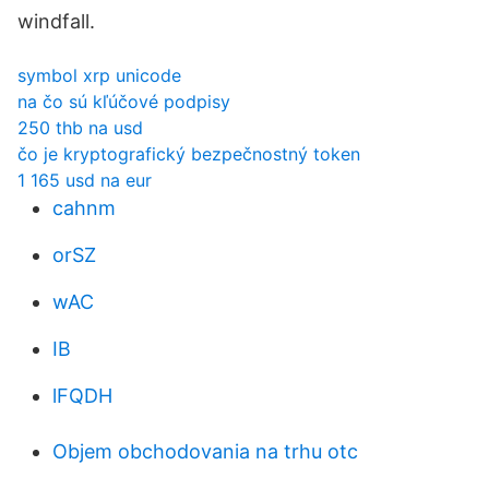
windfall.
symbol xrp unicode
na čo sú kľúčové podpisy
250 thb na usd
čo je kryptografický bezpečnostný token
1 165 usd na eur
cahnm
orSZ
wAC
IB
lFQDH
Objem obchodovania na trhu otc