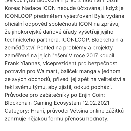
„velkou rybu Blockchain před 2 hodinami Jižní
Korea: Nadace ICON nebude účtována, i když je
ICONLOOP předmětem vyšetřování Byla vydána
oficiální odpověď společnosti ICON na zprávu,
že jihokorejské daňové úřady vyšetřují jejího
technického partnera, ICONLOOP. Blockchain a
zemědělství: Pohled na problémy a projekty
zaměřené na jejich řešení V roce 2017 koupil
Frank Yiannas, viceprezident pro bezpečnost
potravin pro Walmart, balíček manga v jednom
ze svých obchodů, přivedl jej zpět na velitelství a
řekl svému týmu, aby zjistil, odkud pochází.
Průvodce pro začátečníky po Enjin Coin:
Blockchain Gaming Ecosystem 12.02.2021
Category: Hraní, průvodci Většina online zážitků
zahrnuje nějakou formu přenosu hodnoty.