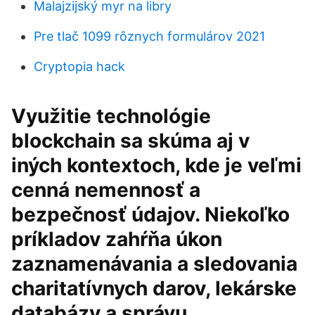
Malajzijský myr na libry
Pre tlač 1099 rôznych formulárov 2021
Cryptopia hack
Využitie technológie
blockchain sa skúma aj v
iných kontextoch, kde je veľmi
cenná nemennosť a
bezpečnosť údajov. Niekoľko
príkladov zahŕňa úkon
zaznamenávania a sledovania
charitatívnych darov, lekárske
databázy a správu