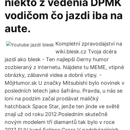
niekto z vedenia DPMK
vodičom čo jazdi iba na
aute.
Kompletní zpravodajství na
wiki.blesk.cz Tvoja dcéra
jazdí ako blesk - Ten najlepší čierny humor
zozbieraný z internetu. Nájdete tu MEME, vtipné
obrázky, zábavné videa a dobré vtipy. -
MôjHumor.sk U značky Mitsubishi bylo novinek v
posledních letech jako šafránu. Pravda, u nás se
loni na podzim začal prodávat maličký
hatchback Space Star, jenže ten jinde ve světě
znají už od roku 2012.Posledním skutečně
novým modelem tří diamantů tak bylo v roce
2017 SUV kupé Eclipse Cross.V nadcházejících