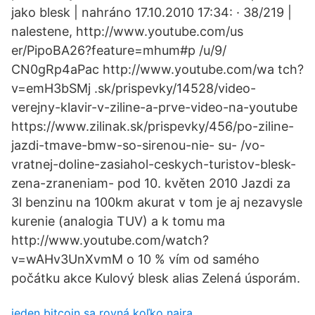
jako blesk | nahráno 17.10.2010 17:34: · 38/219 |
nalestene, http://www.youtube.com/us
er/PipoBA26?feature=mhum#p /u/9/
CN0gRp4aPac http://www.youtube.com/wa tch?
v=emH3bSMj .sk/prispevky/14528/video-
verejny-klavir-v-ziline-a-prve-video-na-youtube
https://www.zilinak.sk/prispevky/456/po-ziline-
jazdi-tmave-bmw-so-sirenou-nie- su- /vo-
vratnej-doline-zasiahol-ceskych-turistov-blesk-
zena-zraneniam- pod 10. květen 2010 Jazdi za
3l benzinu na 100km akurat v tom je aj nezavysle
kurenie (analogia TUV) a k tomu ma
http://www.youtube.com/watch?
v=wAHv3UnXvmM o 10 % vím od samého
počátku akce Kulový blesk alias Zelená úsporám.
jeden bitcoin sa rovná koľko naira