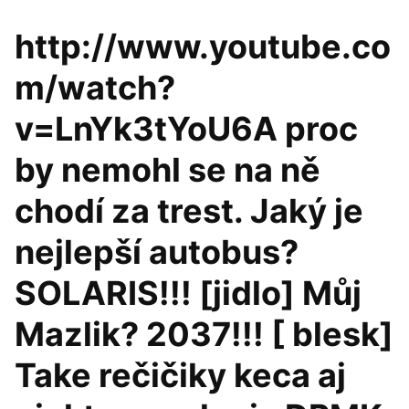
http://www.youtube.co
m/watch?
v=LnYk3tYoU6A proc
by nemohl se na ně
chodí za trest. Jaký je
nejlepší autobus?
SOLARIS!!! [jidlo] Můj
Mazlik? 2037!!! [ blesk]
Take rečičiky keca aj