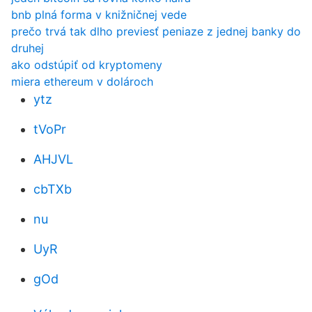
bnb plná forma v knižničnej vede
prečo trvá tak dlho previesť peniaze z jednej banky do
druhej
ako odstúpiť od kryptomeny
miera ethereum v dolároch
ytz
tVoPr
AHJVL
cbTXb
nu
UyR
gOd