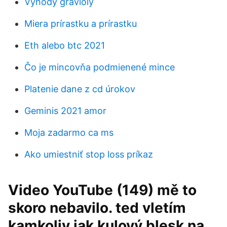
Výhody gravioly
Miera prírastku a prírastku
Eth alebo btc 2021
Čo je mincovňa podmienené mince
Platenie dane z cd úrokov
Geminis 2021 amor
Moja zadarmo ca ms
Ako umiestniť stop loss príkaz
Video YouTube (149) mě to
skoro nebavilo. ted vletím
kamkoliv jak kulový blesk na