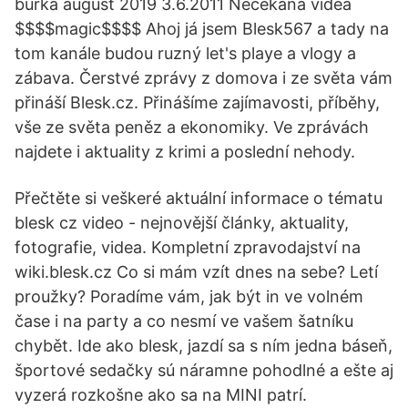
burka august 2019 3.6.2011 Nečekaná videa
$$$$magic$$$$ Ahoj já jsem Blesk567 a tady na
tom kanále budou ruzný let's playe a vlogy a
zábava. Čerstvé zprávy z domova i ze světa vám
přináší Blesk.cz. Přinášíme zajímavosti, příběhy,
vše ze světa peněz a ekonomiky. Ve zprávách
najdete i aktuality z krimi a poslední nehody.
Přečtěte si veškeré aktuální informace o tématu
blesk cz video - nejnovější články, aktuality,
fotografie, videa. Kompletní zpravodajství na
wiki.blesk.cz Co si mám vzít dnes na sebe? Letí
proužky? Poradíme vám, jak být in ve volném
čase i na party a co nesmí ve vašem šatníku
chybět. Ide ako blesk, jazdí sa s ním jedna báseň,
športové sedačky sú náramne pohodlné a ešte aj
vyzerá rozkošne ako sa na MINI patrí.