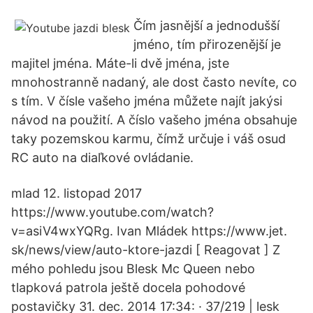
Čím jasnější a jednodušší
jméno, tím přirozenější je
majitel jména. Máte-li dvě jména, jste
mnohostranně nadaný, ale dost často nevíte, co
s tím. V čísle vašeho jména můžete najít jakýsi
návod na použití. A číslo vašeho jména obsahuje
taky pozemskou karmu, čímž určuje i váš osud
RC auto na diaľkové ovládanie.
mlad 12. listopad 2017
https://www.youtube.com/watch?
v=asiV4wxYQRg. Ivan Mládek https://www.jet.
sk/news/view/auto-ktore-jazdi [ Reagovat ] Z
mého pohledu jsou Blesk Mc Queen nebo
tlapková patrola ještě docela pohodové
postavičky 31. dec. 2014 17:34: · 37/219 | lesk