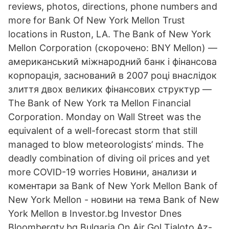
reviews, photos, directions, phone numbers and
more for Bank Of New York Mellon Trust
locations in Ruston, LA. The Bank of New York
Mellon Corporation (скорочено: BNY Mellon) —
американський міжнародний банк і фінансова
корпорація, заснований в 2007 році внаслідок
злиття двох великих фінансових структур —
The Bank of New York та Mellon Financial
Corporation. Monday on Wall Street was the
equivalent of a well-forecast storm that still
managed to blow meteorologists’ minds. The
deadly combination of diving oil prices and yet
more COVID-19 worries Новини, анализи и
коментари за Bank of New York Mellon Bank of
New York Mellon - новини на тема Bank of New
York Mellon в Investor.bg Investor Dnes
Bloombergtv.bg Bulgaria On Air Gol Tialoto Az-