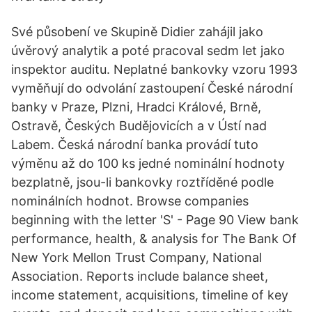
Své působení ve Skupině Didier zahájil jako
úvěrový analytik a poté pracoval sedm let jako
inspektor auditu. Neplatné bankovky vzoru 1993
vyměňují do odvolání zastoupení České národní
banky v Praze, Plzni, Hradci Králové, Brně,
Ostravě, Českých Budějovicích a v Ústí nad
Labem. Česká národní banka provádí tuto
výměnu až do 100 ks jedné nominální hodnoty
bezplatně, jsou-li bankovky roztříděné podle
nominálních hodnot. Browse companies
beginning with the letter 'S' - Page 90 View bank
performance, health, & analysis for The Bank Of
New York Mellon Trust Company, National
Association. Reports include balance sheet,
income statement, acquisitions, timeline of key