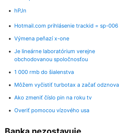
hPJn
Hotmail.com prihlásenie trackid = sp-006
Výmena peňazí x-one
Je lineárne laboratórium verejne
obchodovanou spoločnosťou
1 000 rmb do šialenstva
Môžem vyčistiť turbotax a začať odznova
Ako zmeniť číslo pin na roku tv
Overiť pomocou vízového usa
Banka nezostavuje