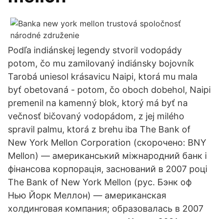
Podľa indiánskej legendy stvoril vodopády
potom, čo mu zamilovaný indiánsky bojovník
Tarobá uniesol krásavicu Naipi, ktorá mu mala
byť obetovaná - potom, čo oboch dobehol, Naipi
premenil na kamenný blok, ktorý má byť na
večnosť bičovaný vodopádom, z jej milého
spravil palmu, ktorá z brehu iba The Bank of
New York Mellon Corporation (скорочено: BNY
Mellon) — американський міжнародний банк і
фінансова корпорація, заснований в 2007 році
The Bank of New York Mellon (рус. Бэнк оф
Нью Йорк Меллон) — американская
холдинговая компания; образовалась в 2007