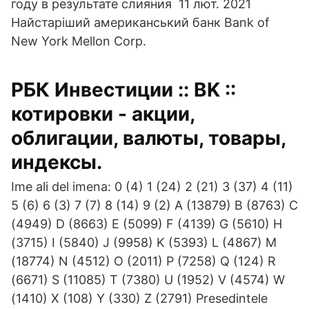
году в результате слияния 11 лют. 2021
Найстаріший американський банк Bank of
New York Mellon Corp.
РБК Инвестиции :: BK ::
котировки - акции,
облигации, валюты, товары,
индексы.
Ime ali del imena: 0 (4) 1 (24) 2 (21) 3 (37) 4 (11)
5 (6) 6 (3) 7 (7) 8 (14) 9 (2) A (13879) B (8763) C
(4949) D (8663) E (5099) F (4139) G (5610) H
(3715) I (5840) J (9958) K (5393) L (4867) M
(18774) N (4512) O (2011) P (7258) Q (124) R
(6671) S (11085) T (7380) U (1952) V (4574) W
(1410) X (108) Y (330) Z (2791) Presedintele