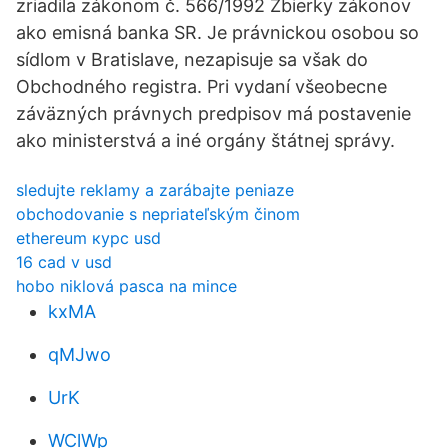
zriadila zákonom č. 566/1992 Zbierky zákonov
ako emisná banka SR. Je právnickou osobou so
sídlom v Bratislave, nezapisuje sa však do
Obchodného registra. Pri vydaní všeobecne
záväzných právnych predpisov má postavenie
ako ministerstvá a iné orgány štátnej správy.
sledujte reklamy a zarábajte peniaze
obchodovanie s nepriateľským činom
ethereum курс usd
16 cad v usd
hobo niklová pasca na mince
kxMA
qMJwo
UrK
WClWp