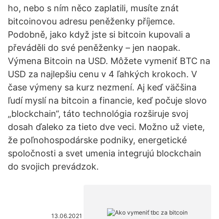
ho, nebo s ním něco zaplatili, musíte znát
bitcoinovou adresu peněženky příjemce.
Podobně, jako když jste si bitcoin kupovali a
převáděli do své peněženky – jen naopak.
Výmеna Bitcoin na USD. Môžete vymeniť BTC na
USD za najlepšiu cenu v 4 ľahkých krokoch. V
čase výmeny sa kurz nezmení. Aj keď väčšina
ľudí myslí na bitcoin a financie, keď počuje slovo
„blockchain“, táto technológia rozširuje svoj
dosah ďaleko za tieto dve veci. Možno už viete,
že poľnohospodárske podniky, energetické
spoločnosti a svet umenia integrujú blockchain
do svojich prevádzok.
13.06.2021