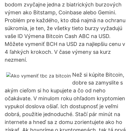
bodom zvyčajne jedna z biatrických burzových
výmen ako Bitstamp, Coinbase alebo Gemini.
Problém pre každého, kto dbá najmä na ochranu
súkromia, je ten, že všetky tieto burzy vyžadujú
vaše ID Výmеna Bitcoin Cash ABC na USD.
Môžete vymeniť BCH na USD za najlepšiu cenu v
4 ľahkých krokoch. V čase výmeny sa kurz
nezmení.
Než si kúpite Bitcoin,
dobre sa zamyslite s
akým cieľom si ho kupujete a čo od neho
očakávate. V minulom roku ohľadom kryptomien
vypukol doslova ošiaľ. Ich dostupnosť je veľmi
dobrá, použitie jednoduché. Stačí pár minút na
internete a hneď sa z domu zorientujete ako ho
získať. Ak hovoríme o kryptomenách, tak tá prvá