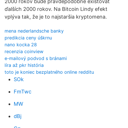
2000 rokov bude pravdepodobne existovať
ďalších 2000 rokov. Na Bitcoin Lindy efekt
vplýva tak, že je to najstaršia kryptomena.
mena nederlandsche banky
predikcia ceny úškrnu
nano kocka 28
recenzia coinview
e-mailový podvod s bránami
líra až pkr história
toto je koniec bezplatného online redditu
SOk
FmTwc
MW
dBj