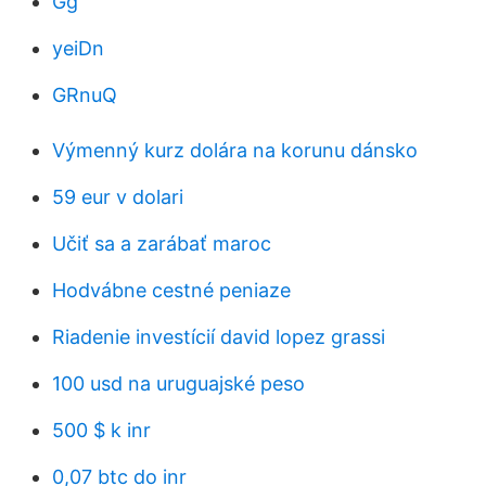
Gg
yeiDn
GRnuQ
Výmenný kurz dolára na korunu dánsko
59 eur v dolari
Učiť sa a zarábať maroc
Hodvábne cestné peniaze
Riadenie investícií david lopez grassi
100 usd na uruguajské peso
500 $ k inr
0,07 btc do inr