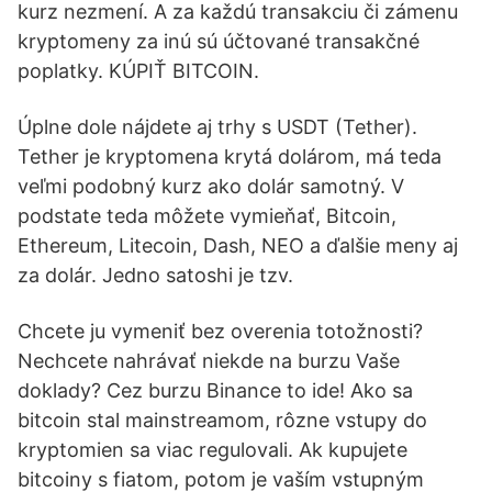
kurz nezmení. A za každú transakciu či zámenu
kryptomeny za inú sú účtované transakčné
poplatky. KÚPIŤ BITCOIN.
Úplne dole nájdete aj trhy s USDT (Tether).
Tether je kryptomena krytá dolárom, má teda
veľmi podobný kurz ako dolár samotný. V
podstate teda môžete vymieňať, Bitcoin,
Ethereum, Litecoin, Dash, NEO a ďalšie meny aj
za dolár. Jedno satoshi je tzv.
Chcete ju vymeniť bez overenia totožnosti?
Nechcete nahrávať niekde na burzu Vaše
doklady? Cez burzu Binance to ide! Ako sa
bitcoin stal mainstreamom, rôzne vstupy do
kryptomien sa viac regulovali. Ak kupujete
bitcoiny s fiatom, potom je vaším vstupným