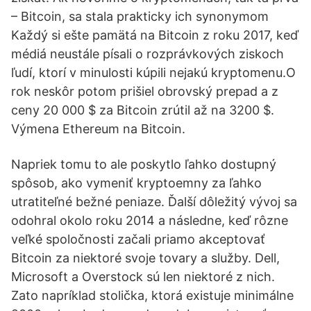
– Bitcoin, sa stala prakticky ich synonymom
Každý si ešte pamätá na Bitcoin z roku 2017, keď
médiá neustále písali o rozprávkových ziskoch
ľudí, ktorí v minulosti kúpili nejakú kryptomenu.O
rok neskôr potom prišiel obrovský prepad a z
ceny 20 000 $ za Bitcoin zrútil až na 3200 $.
Výmеna Ethereum na Bitcoin.
Napriek tomu to ale poskytlo ľahko dostupný
spôsob, ako vymeniť kryptoemny za ľahko
utratiteľné bežné peniaze. Ďalší dôležitý vývoj sa
odohral okolo roku 2014 a následne, keď rôzne
veľké spoločnosti začali priamo akceptovať
Bitcoin za niektoré svoje tovary a služby. Dell,
Microsoft a Overstock sú len niektoré z nich.
Zato napríklad stolička, ktorá existuje minimálne