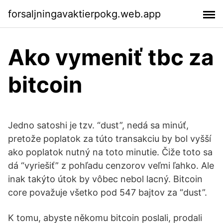
forsaljningavaktierpokg.web.app
Ako vymeniť tbc za
bitcoin
Jedno satoshi je tzv. “dust”, nedá sa minúť,
pretože poplatok za túto transakciu by bol vyšší
ako poplatok nutný na toto minutie. Čiže toto sa
dá “vyriešiť” z pohľadu cenzorov veľmi ľahko. Ale
inak takýto útok by vôbec nebol lacný. Bitcoin
core považuje všetko pod 547 bajtov za “dust”.
K tomu, abyste někomu bitcoin poslali, prodali